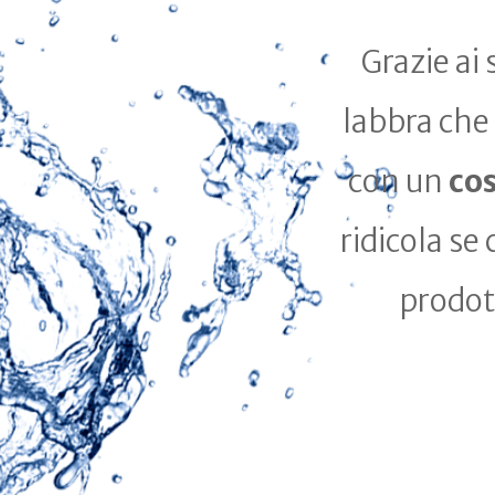
Grazie ai 
labbra che
con un
cos
ridicola se
prodott