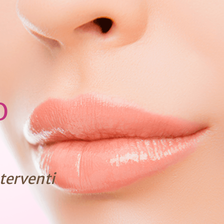
O
nterventi