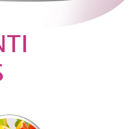
NTI
S