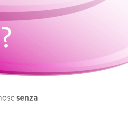
?
inose
senza