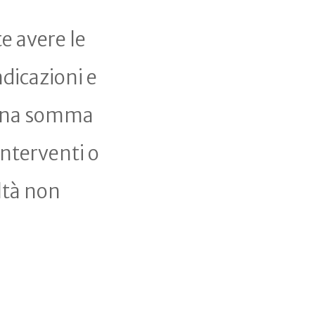
te avere le
dicazioni e
Una somma
interventi o
altà non