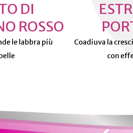
TO DI
ESTR
NO ROSSO
POR
ende le labbra più
Coadiuva la cresci
belle
con eff