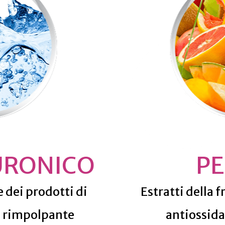
URONICO
PE
e dei prodotti di
Estratti della 
e rimpolpante
antiossid